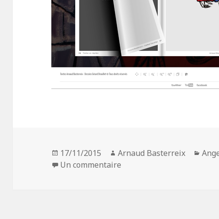
Publié
Auteur
Caté
17/11/2015
Arnaud Basterreix
Ange
le
sur 2 recueils en ligne
Un commentaire