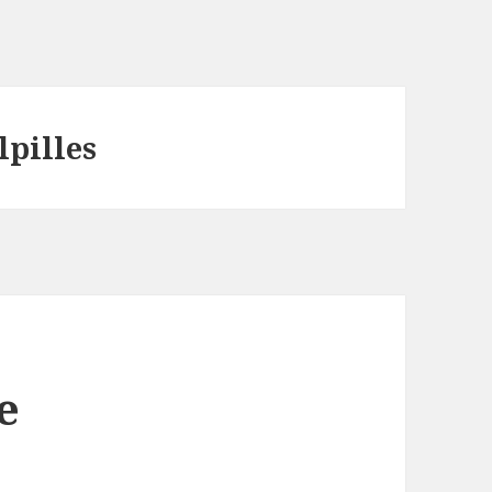
lpilles
e